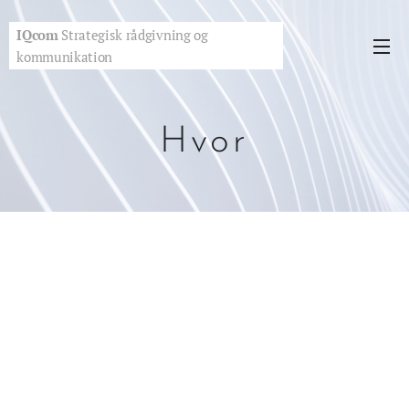
IQcom
Strategisk rådgivning og
kommunikation
Hvor