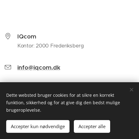
IQcom
Kontor: 2000 Frederiksberg
info@iqcom.dk
Dette websted bruger cookies for at sikre en korrekt
funktion, sikkerhed og for at give dig den bedst mulige
brugeroplevelse.
IQ
com
Strategisk rådgivning og kommunikation
Accepter kun nødvendige
Accepter alle
Cookies